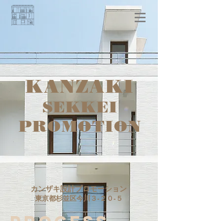
KANZAKI
SEKKEI​
PROMOTION
カンザキ設計プロモーション
東京都杉並区今川３‐２０‐５