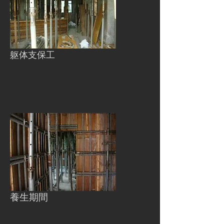
​躯体支保工
養生期間